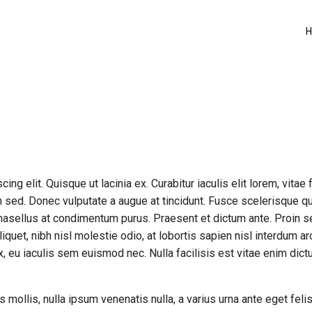
g elit. Quisque ut lacinia ex. Curabitur iaculis elit lorem, vitae fr
sed. Donec vulputate a augue at tincidunt. Fusce scelerisque qu
asellus at condimentum purus. Praesent et dictum ante. Proin s
quet, nibh nisl molestie odio, at lobortis sapien nisl interdum ar
, eu iaculis sem euismod nec. Nulla facilisis est vitae enim dictu
s mollis, nulla ipsum venenatis nulla, a varius urna ante eget felis