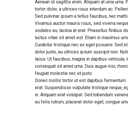
Aenean id sagittis enim. Aliquam at urna urna.
tortor dolor, a ultrices risus interdum ac. Pel
Sed pulvinar ipsum a tellus faucibus, nec mattis o
Vivamus auctor mauris risus, sed viverra neque
sodales eu, lacinia at erat. Phasellus finibus dol
luctus vitae sit amet est. Etiam in maximus ur
Curabitur tristique nec ex eget posuere. Sed elit
dolor justo, eu ultrices ipsum suscipit non. Nu
lacus. Ut faucibus, magna in dapibus vehicula,
consequat sit amet urna. Duis augue nisi, rhonc
feugiat molestie nec et justo.
Donec mollis tortor ut est dapibus fermentum. V
erat. Suspendisse vulputate tristique neque, e
in. Aliquam erat volutpat. Sed bibendum venena
eu felis rutrum, placerat dolor eget, congue u