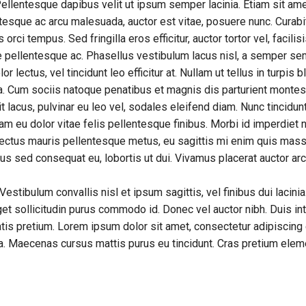
 Pellentesque dapibus velit ut ipsum semper lacinia. Etiam sit am
lentesque ac arcu malesuada, auctor est vitae, posuere nunc. Curab
rci tempus. Sed fringilla eros efficitur, auctor tortor vel, facilisi
 pellentesque ac. Phasellus vestibulum lacus nisl, a semper sem
or lectus, vel tincidunt leo efficitur at. Nullam ut tellus in turpis 
na. Cum sociis natoque penatibus et magnis dis parturient montes,
 lacus, pulvinar eu leo vel, sodales eleifend diam. Nunc tincidunt 
llam eu dolor vitae felis pellentesque finibus. Morbi id imperdie
 lectus mauris pellentesque metus, eu sagittis mi enim quis mass
us sed consequat eu, lobortis ut dui. Vivamus placerat auctor arc
estibulum convallis nisl et ipsum sagittis, vel finibus dui lacin
get sollicitudin purus commodo id. Donec vel auctor nibh. Duis i
tis pretium. Lorem ipsum dolor sit amet, consectetur adipiscing e
rna. Maecenas cursus mattis purus eu tincidunt. Cras pretium elem