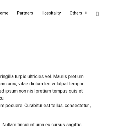
Home
Partners
Hospitality
Others
ingilla turpis ultricies vel. Mauris pretium
am arcu, vitae dictum leo volutpat tempor.
ed ipsum non nisl pretium tempus quis et
cu.
m posuere. Curabitur est tellus, consectetur ,
. Nullam tincidunt urna eu cursus sagittis.