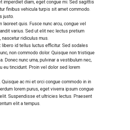
et imperdiet diam, eget congue mi. Sed sagittis
itur finibus vehicula turpis sit amet commodo.
s justo.
 laoreet quis. Fusce nunc arcu, congue vel
blandit varius. Sed ut elit nec lectus pretium
 nascetur ridiculus mus.
libero id tellus luctus efficitur. Sed sodales
t nunc, non commodo dolor. Quisque non tristique
a. Donec nunc urna, pulvinar a vestibulum nec,
u eu tincidunt. Proin vel dolor sed lorem
ia. Quisque ac mi et orci congue commodo in in
nterdum lorem purus, eget viverra ipsum congue
lit. Suspendisse et ultricies lectus. Praesent
entum elit a tempus.